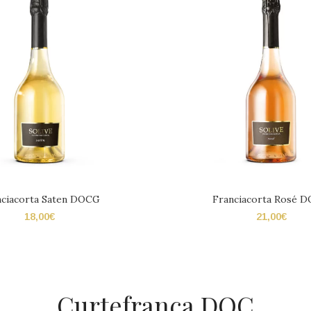
nciacorta Saten DOCG
Franciacorta Rosé 
18,00
€
21,00
€
Curtefranca DOC