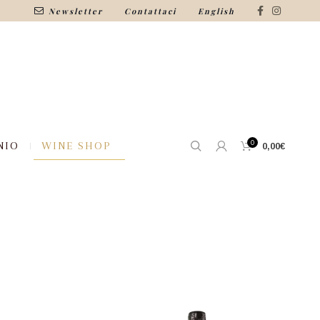
Newsletter
Contattaci
English
0
NIO
WINE SHOP
0,00
€