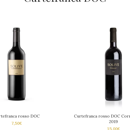
rtefranca rosso DOC
Curtefranca rosso DOC Corn
2019
7,50
€
15,00
€