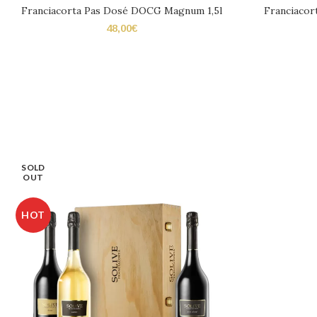
Franciacorta Pas Dosé DOCG Magnum 1,5l
Franciacor
48,00
€
SOLD
OUT
HOT