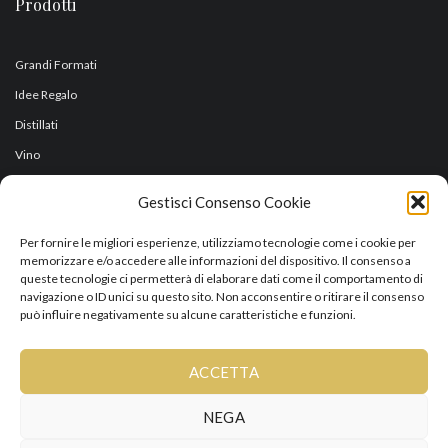
Prodotti
Grandi Formati
Idee Regalo
Distillati
Vino
Olio
Gestisci Consenso Cookie
Orari
Per fornire le migliori esperienze, utilizziamo tecnologie come i cookie per
memorizzare e/o accedere alle informazioni del dispositivo. Il consenso a
queste tecnologie ci permetterà di elaborare dati come il comportamento di
RISTORANTE
navigazione o ID unici su questo sito. Non acconsentire o ritirare il consenso
Chiuso Lunedì sera e Martedì tutto il giorno.
può influire negativamente su alcune caratteristiche e funzioni.
UFFICI-VINERIA
Aperto dalle 8.30 alle 17.00
ACCETTA
BED AND BREAKFAST
NEGA
Aperto tutti i giorni