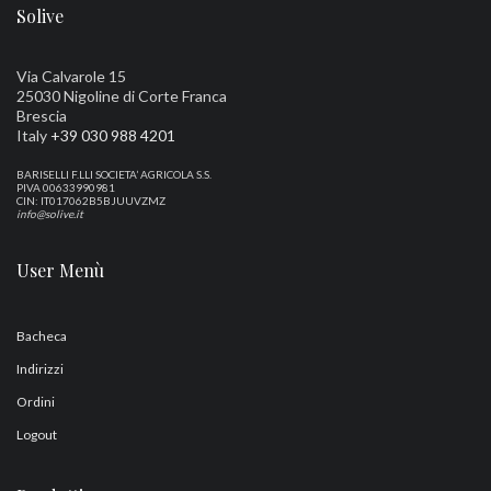
Solive
Via Calvarole 15
25030 Nigoline di Corte Franca
Brescia
Italy
+39 030 988 4201
BARISELLI F.LLI SOCIETA’ AGRICOLA S.S.
PIVA 00633990981
CIN: IT017062B5BJUUVZMZ
info@solive.it
User Menù
Bacheca
Indirizzi
Ordini
Logout