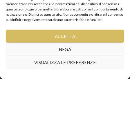
memorizzare e/o accedere alle informazioni del dispositivo. Il consenso a
Ordini
queste tecnologie ci permetterà di elaborare dati come il comportamento di
Logout
navigazione o ID unici su questo sito. Non acconsentire o ritirare il consenso
può influire negativamente su alcune caratteristiche e funzioni.
Prodotti
ACCETTA
Grandi Formati
NEGA
Idee Regalo
VISUALIZZA LE PREFERENZE
Distillati
Vino
Olio
Orari
RISTORANTE
Chiuso Lunedì sera e Martedì tutto il giorno.