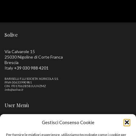
Solive
Via Calvarole 15
25030 Nigoline di Corte Franca
Brescia
Italy
+39 030 988 4201
BARISELLI F.LLI SOCIETA’ AGRICOLA S.S.
PIVA 00633990981
CIN: IT017062B5BJUUVZMZ
info@solive.it
User Menù
Gestisci Consenso Cookie
Bacheca
Indirizzi
Per fornire le migliori esperienze, utilizziamo tecnologie come i cookie per