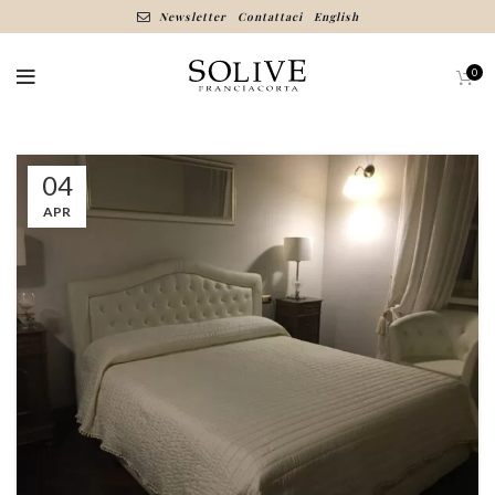
Newsletter
Contattaci
English
0
04
APR